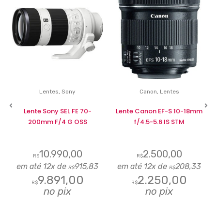
Lentes
,
Sony
Canon
,
Lentes
m
Lente Sony SEL FE 70-
Lente Canon EF-S 10-18mm
200mm F/4 G OSS
f/4.5-5.6 IS STM
10.990,00
2.500,00
R$
R$
em até 12x de
915,83
em até 12x de
208,33
R$
R$
9.891,00
2.250,00
R$
R$
no pix
no pix