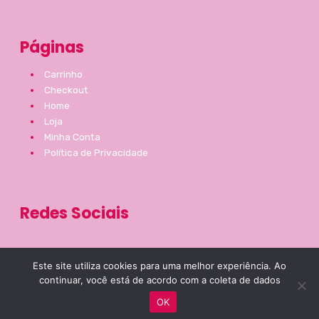
Páginas
Carrinho
Checkout
Home
Loja
Minha Conta
Política de Privacidade
Redes Sociais
I
F
Este site utiliza cookies para uma melhor experiência. Ao
n
a
continuar, você está de acordo com a coleta de dados
s
c
OK
t
e