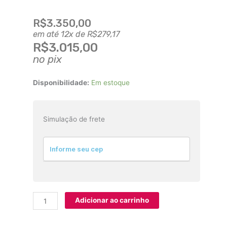
R$
3.350,00
em até 12x de
R$
279,17
R$
3.015,00
no pix
Lente
Disponibilidade:
Em estoque
Sony
FE
28mm
Simulação de frete
f/2
E-
Mount
quantidade
Adicionar ao carrinho