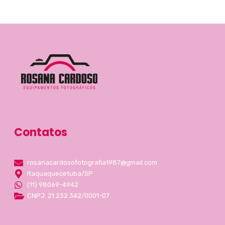
Contatos
rosanacardosofotografia1987@gmail.com
Itaquaquecetuba/SP
(11) 98069-4942
CNPJ: 21.232.342/0001-07