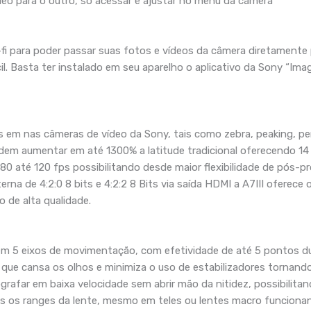
eo para o outro, só acessar e ajustar no menu da câmera
i para poder passar suas fotos e vídeos da câmera diretamente p
l. Basta ter instalado em seu aparelho o aplicativo da Sony “Imag
 em nas câmeras de vídeo da Sony, tais como zebra, peaking, per
em aumentar em até 1300% a latitude tradicional oferecendo 14 
80 até 120 fps possibilitando desde maior flexibilidade de pós
na de 4:2:0 8 bits e 4:2:2 8 Bits via saída HDMI a A7III oferece 
 de alta qualidade.
 em 5 eixos de movimentação, com efetividade de até 5 pontos
o que cansa os olhos e minimiza o uso de estabilizadores tornando
tografar em baixa velocidade sem abrir mão da nitidez, possibili
s os ranges da lente, mesmo em teles ou lentes macro funcionan