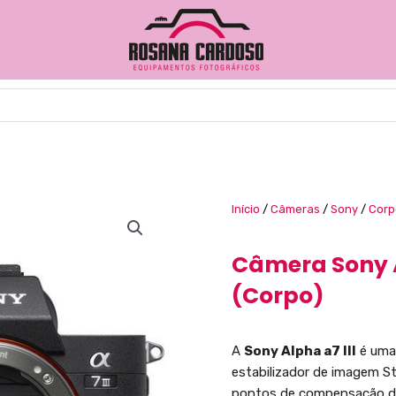
Início
/
Câmeras
/
Sony
/
Corp
Câmera Sony A
(Corpo)
A
Sony Alpha a7 III
é uma 
estabilizador de imagem S
pontos de compensação d