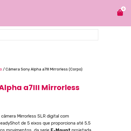
0
o
/ Câmera Sony Alpha a7III Mirrorless (Corpo)
lpha a7III Mirrorless
câmera Mirrorless SLR digital com
teadyShot de 5 eixos que proporciona até 5.5
os movimentos, da serie
E-Mount
projetada