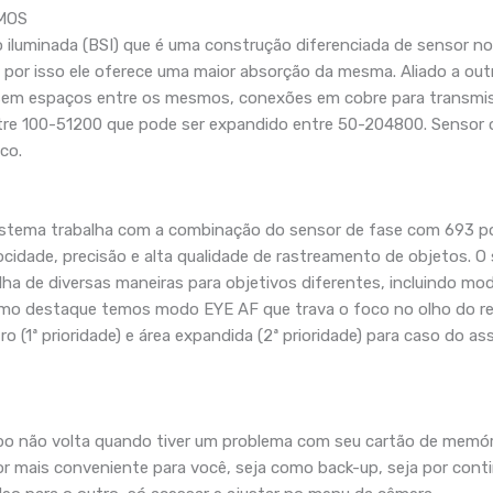
CMOS
 iluminada (BSI) que é uma construção diferenciada de sensor no 
, por isso ele oferece uma maior absorção da mesma. Aliado a o
sem espaços entre os mesmos, conexões em cobre para transmiss
re 100-51200 que pode ser expandido entre 50-204800. Sensor 
co.
stema trabalha com a combinação do sensor de fase com 693 po
idade, precisão e alta qualidade de rastreamento de objetos. O
alha de diversas maneiras para objetivos diferentes, incluind
mo destaque temos modo EYE AF que trava o foco no olho do re
o (1ª prioridade) e área expandida (2ª prioridade) para caso do a
mpo não volta quando tiver um problema com seu cartão de memóri
r mais conveniente para você, seja como back-up, seja por contin