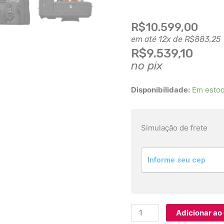
R$
10.599,00
em até 12x de
R$
883,25
R$
9.539,10
no pix
Câmera
Disponibilidade:
Em esto
Sony
Alpha
a7III
Simulação de frete
Mirrorless
(Corpo)
quantidade
Adicionar ao