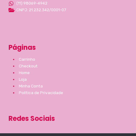
(11) 98069-4942
CNPJ: 21.232.342/0001-07
Páginas
Carrinho
Checkout
Home
Loja
Minha Conta
Política de Privacidade
Redes Sociais