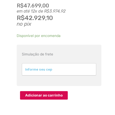
R$
47.699,00
em até 12x de
R$
3.974,92
R$
42.929,10
no pix
Câmera
Disponível por encomenda
Canon
DSLR
EOS-
Simulação de frete
1DXMark
III
(Corpo)
quantidade
Adicionar ao carrinho