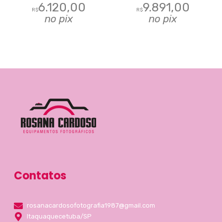
6.120,00
9.891,00
R$
R$
no pix
no pix
Contatos
rosanacardosofotografia1987@gmail.com
Itaquaquecetuba/SP