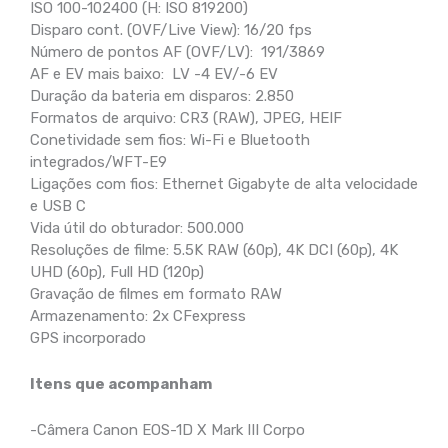
ISO 100-102400 (H: ISO 819200)
Disparo cont. (OVF/Live View): 16/20 fps
Número de pontos AF (OVF/LV): 191/3869
AF e EV mais baixo: LV -4 EV/-6 EV
Duração da bateria em disparos: 2.850
Formatos de arquivo: CR3 (RAW), JPEG, HEIF
Conetividade sem fios: Wi-Fi e Bluetooth
integrados/WFT-E9
Ligações com fios: Ethernet Gigabyte de alta velocidade
e USB C
Vida útil do obturador: 500.000
Resoluções de filme: 5.5K RAW (60p), 4K DCI (60p), 4K
UHD (60p), Full HD (120p)
Gravação de filmes em formato RAW
Armazenamento: 2x CFexpress
GPS incorporado
Itens que acompanham
-Câmera Canon EOS-1D X Mark III Corpo