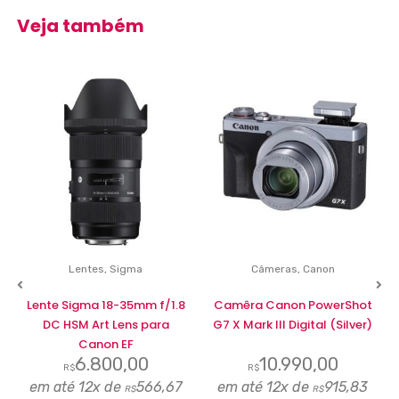
Veja também
Lentes
,
Sigma
Câmeras
,
Canon
Lente Sigma 18-35mm f/1.8
Camêra Canon PowerShot
DC HSM Art Lens para
G7 X Mark III Digital (Silver)
Canon EF
6.800,00
10.990,00
R$
R$
em até 12x de
566,67
em até 12x de
915,83
R$
R$