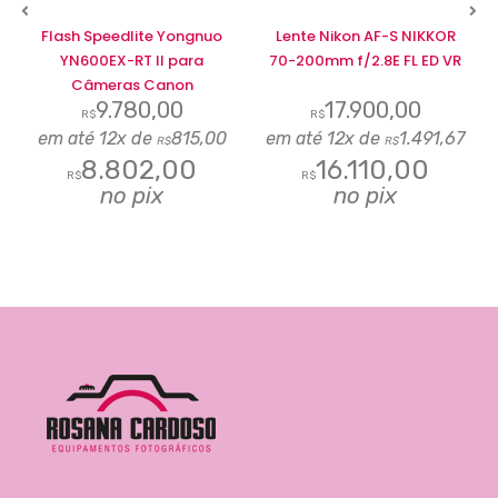
Flash Speedlite Yongnuo
Lente Nikon AF-S NIKKOR
YN600EX-RT II para
70-200mm f/2.8E FL ED VR
Câmeras Canon
9.780,00
17.900,00
R$
R$
3
em até 12x de
815,00
em até 12x de
1.491,67
R$
R$
8.802,00
16.110,00
R$
R$
no pix
no pix