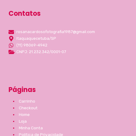
Contatos
rosanacardosofotografia1987@gmail.com
Itaquaquecetuba/SP
(11) 98069-4942
CNPJ: 21.232.342/0001-07
Páginas
Carrinho
Checkout
Home
Loja
Minha Conta
Política de Privacidade