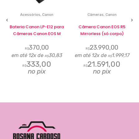
Acessórios
,
Canon
Câmeras
,
Canon
Bateria Canon LP-E12 para
Câmera Canon EOS R5
Câmeras Canon EOS M
Mirrorless (só corpo)
370,00
23.990,00
R$
R$
em até 12x de
30,83
em até 12x de
1.999,17
R$
R$
333,00
21.591,00
R$
R$
no pix
no pix