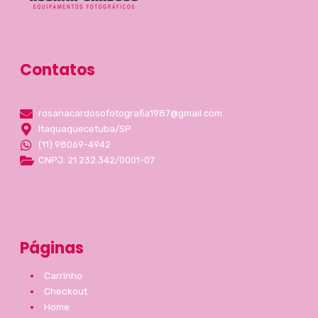
Contatos
rosanacardosofotografia1987@gmail.com
Itaquaquecetuba/SP
(11) 98069-4942
CNPJ: 21.232.342/0001-07
Páginas
Carrinho
Checkout
Home