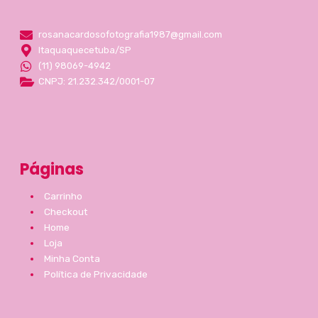
rosanacardosofotografia1987@gmail.com
Itaquaquecetuba/SP
(11) 98069-4942
CNPJ: 21.232.342/0001-07
Páginas
Carrinho
Checkout
Home
Loja
Minha Conta
Política de Privacidade