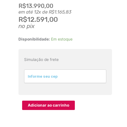
R$
13.990,00
em até 12x de
R$
1.165,83
R$
12.591,00
no pix
Câmera
Disponibilidade:
Em estoque
EOS
R6
Mark
Simulação de frete
ll
Mirrorless
Corpo
quantidade
Adicionar ao carrinho