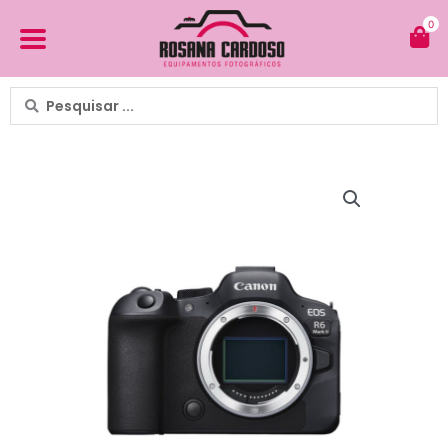
Ir
0
para
o
conteúdo
Pesquisar
...